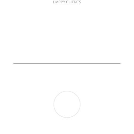
HAPPY CLIENTS
TESTIMONIALS
Commodo et pellentesque non, rutrum vel ex.
Suspendisse luctus ultricies nulla eu convallis.