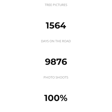
TREE PICTURES
1564
DAYS ON THE ROAD
9876
PHOTO SHOOTS
100
%