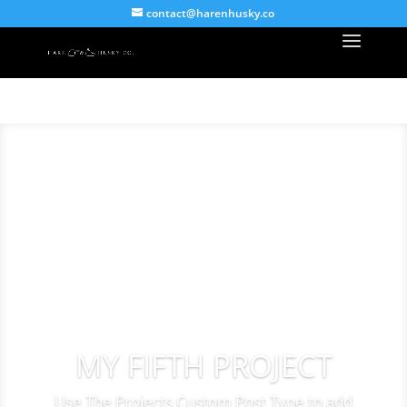
contact@harenhusky.co
MY FIFTH PROJECT
Use The Projects Custom Post Type to add