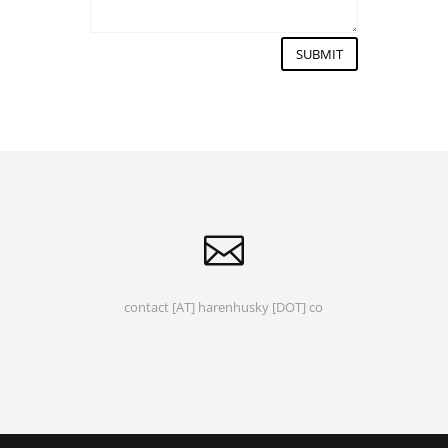
SUBMIT

contact [AT] harenhusky [DOT] co